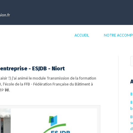
ion.fr
ACCUEIL
NOTRE ACCOM
entreprise - ESJDB - Niort
laisir !) j'ai animé le module Transmission de la formation
A
 l'école de la FFB - Fédération Française du Bâtiment à
TP 🚧.


b
B
s
d