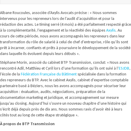
Albane Roucoules, associée d’Axylis Avocats précise : « Nous sommes
intervenus pour les repreneurs lors de l’audit d’acquisition et pour la
rédaction des actes. Le timing serré (4 mois) a été parfaitement respecté grâce
à la complémentarité, l’engagement et la réactivité des équipes
Axylis
. Au
cours de cette période, nous avons accompagnés les repreneurs dans leur
transformation du rôle de salarié à celui de chef d’entreprise, rôle qu’ils sont
prêt à incarner, confiants et prêts à poursuivre le développement de la société
dans laquelle ils évoluent depuis leurs débuts ».
Stéphane Morin, associé du cabinet BTP Transmission, conclut: « Nous avons
rencontré Adil, Matthieu et Cyril lors d’une formation qu’ils ont suivi à l’
ESJDB
,
l’école de la
Fédération Française du Bâtiment
spécialisée dans la formation
des repreneurs du BTP. Avec le cabinet Axylis, cabinet d’expertise comptable
partenaire basé à Béziers, nous les avons accompagnés pour sécuriser leur
acquisition : évaluation, audits, négociations, préparation de la
documentation marketing et juridique, et accompagnement sur mesure
jusqu’au closing. Aujourd’hui s’ouvre un nouveau chapitre d’une histoire qui
s’écrit déjà depuis près de dix ans. Nous sommes ravis d’avoir été à leurs
côtés tout au long de cette étape stratégique ».
À propos de BTP Transmission