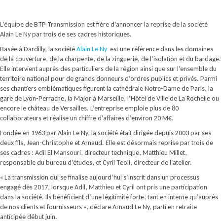
L’équipe de BTP Transmission est fière d’annoncer la reprise de la société
Alain Le Ny par trois de ses cadres historiques.
Basée à Dardilly, la société
Alain Le Ny
est une référence dans les domaines
de la couverture, de la charpente, de la zinguerie, de l’isolation et du bardage.
Elle intervient auprès des particuliers de la région ainsi que sur l’ensemble du
territoire national pour de grands donneurs d’ordres publics et privés. Parmi
ses chantiers emblématiques figurent la cathédrale Notre-Dame de Paris, la
gare de Lyon-Perrache, la Major à Marseille, l’Hôtel de Ville de La Rochelle ou
encore le château de Versailles. L’entreprise emploie plus de 80
collaborateurs et réalise un chiffre d’affaires d’environ 20 M€.
Fondée en 1963 par Alain Le Ny, la société était dirigée depuis 2003 par ses
deux fils, Jean-Christophe et Arnaud. Elle est désormais reprise par trois de
ses cadres : Adil El Mansouri, directeur technique, Matthieu Millet,
responsable du bureau d’études, et Cyril Teoli, directeur de l’atelier.
« La transmission qui se finalise aujourd’hui s’inscrit dans un processus
engagé dès 2017, lorsque Adil, Matthieu et Cyril ont pris une participation
dans la société. Ils bénéficient d’une légitimité forte, tant en interne qu’auprès
de nos clients et fournisseurs », déclare Arnaud Le Ny, parti en retraite
anticipée début juin.